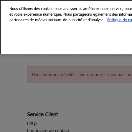
Accéder
Nous utilisons des cookies pour analyser et améliorer notre service, pour
au
et votre expérience numérique. Nous partageons également des informatio
28 et 29 Se
contenu
partenaires de médias sociaux, de publicité et d'analyse.
Politique de co
Paris, Porte d
Découvrir Renodays
Le forum
Home
Programme
Conférences et ateliers 20
Nos engagements
Galerie
Nous sommes désolés, une erreur est survenue. Veuil
Service Client
FAQs
Formulaire de contact