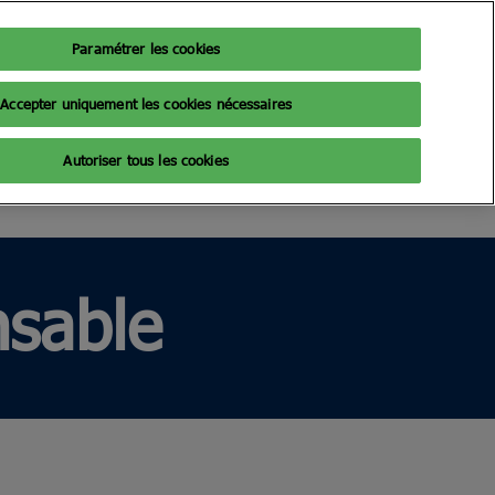
Paramétrer les cookies
Fr
Exposer
Accepter uniquement les cookies nécessaires
Fr
En
iques
Billetterie 2026
Autoriser tous les cookies
026
z votre visite
sable