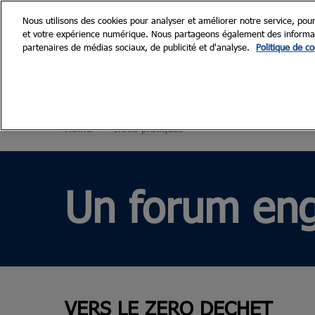
Accéder
Nous utilisons des cookies pour analyser et améliorer notre service, pour
au
et votre expérience numérique. Nous partageons également des informatio
28 et 29 Se
contenu
partenaires de médias sociaux, de publicité et d'analyse.
Politique de co
Paris, Porte d
Découvrir Renodays
Le forum
Home
Infos pratiques
Nos engagements
Galerie
Un forum en
VERS LE ZERO DECHET