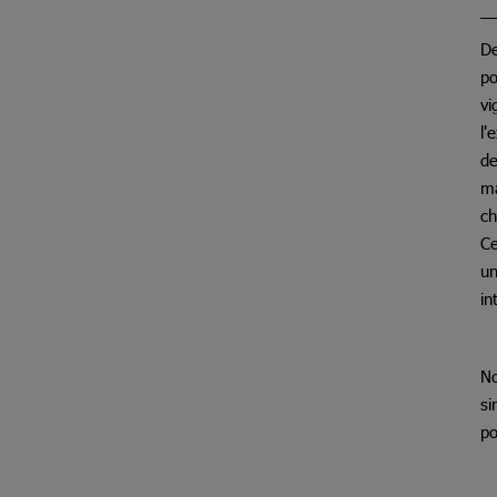
De
po
vi
l'
de
ma
ch
Ce
un
in
No
si
po