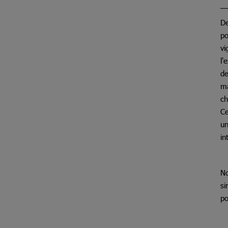
De
po
vi
l'
de
ma
ch
Ce
un
in
No
si
po