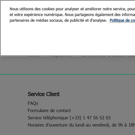
Accéder
Nous utilisons des cookies pour analyser et améliorer notre service, pour
au
et votre expérience numérique. Nous partageons également des informatio
28 et 29 Se
contenu
partenaires de médias sociaux, de publicité et d'analyse.
Politique de co
Paris, Porte d
Découvrir Renodays
Le forum
Home
Programme
Conférences et ateliers 20
Nos engagements
Galerie
Service Client
FAQs
Formulaire de contact
Service téléphonique (+33) 1 47 56 52 03
Horaires d'ouverture du lundi au vendredi, de 9h à 18