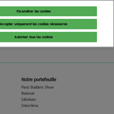
Paramétrer les cookies
Fr
Exposer
Accepter uniquement les cookies nécessaires
Fr
En
iques
Billetterie 2026
Autoriser tous les cookies
026
z votre visite
Notre portefeuille
Paris Builders Show
Batimat
Idéobain
Interclima